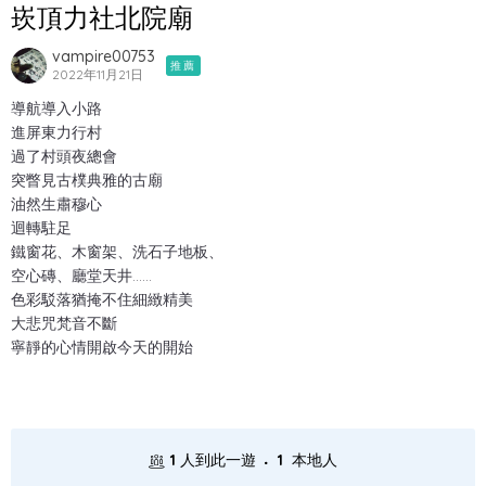
崁頂力社北院廟
vampire00753
推薦
2022年11月21日
導航導入小路
進屏東力行村
過了村頭夜總會
突瞥見古樸典雅的古廟
油然生肅穆心
迴轉駐足
鐵窗花、木窗架、洗石子地板、
空心磚、廳堂天井……
色彩駁落猶掩不住細緻精美
大悲咒梵音不斷
寧靜的心情開啟今天的開始
.
1
人到此一遊
1
本地人