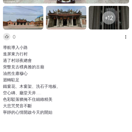
+12
0
導航導入小路
進屏東力行村
過了村頭夜總會
突瞥見古樸典雅的古廟
油然生肅穆心
迴轉駐足
鐵窗花、木窗架、洗石子地板、
空心磚、廳堂天井……
色彩駁落猶掩不住細緻精美
大悲咒梵音不斷
寧靜的心情開啟今天的開始