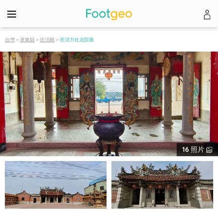
台灣
>
屏東縣
>
崁頂鄉
>
崁頂力社北院廟
16
照片