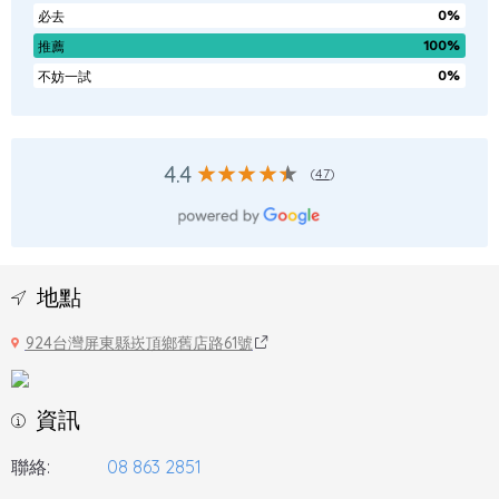
0%
必去
100%
推薦
0%
不妨一試
4.4
(
47
)
地點
924台灣屏東縣崁頂鄉舊店路61號
資訊
聯絡:
08 863 2851