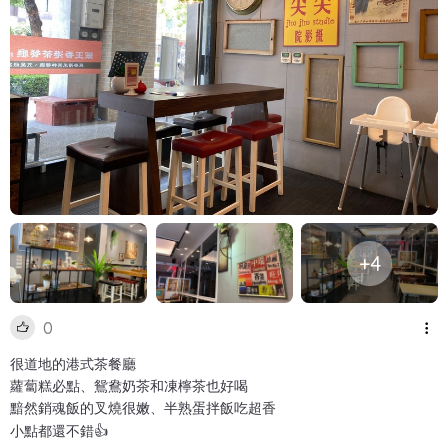
+4
0
很道地的港式茶餐廳
蘿蔔糕必點、鴛鴦奶茶和凍檸茶也好喝
黯然銷魂飯的叉燒很嫩、半熟蛋拌飯吃超香
小點都還不錯👍