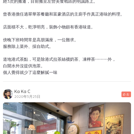
經3次的搬遷，目前搬至左營美食戰區的明誠路上。
曾香港擔任過翠華茶餐廳和富豪酒店的主廚手作真正港味的料理。
店面積不大，乾淨明亮，裝飾小物頗有香港味道。
傍晚下班時間常是高朋滿座，一位難求。
服務除上菜外、採自助式。
道地港式茶點，可是除港式拉茶絲襪奶茶、凍檸茶⋯⋯⋯外，
白開水外沒提供泡茶。
個人覺得就少了這麼解膩一味
Ka Ka C
必去
2020年5月25日