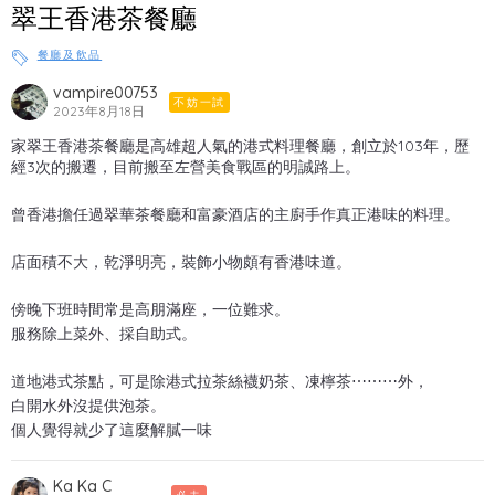
翠王香港茶餐廳
餐廳及飲品
vampire00753
不妨一試
2023年8月18日
家翠王香港茶餐廳是高雄超人氣的港式料理餐廳，創立於103年，歷
經3次的搬遷，目前搬至左營美食戰區的明誠路上。
曾香港擔任過翠華茶餐廳和富豪酒店的主廚手作真正港味的料理。
店面積不大，乾淨明亮，裝飾小物頗有香港味道。
傍晚下班時間常是高朋滿座，一位難求。
服務除上菜外、採自助式。
道地港式茶點，可是除港式拉茶絲襪奶茶、凍檸茶⋯⋯⋯外，
白開水外沒提供泡茶。
個人覺得就少了這麼解膩一味
Ka Ka C