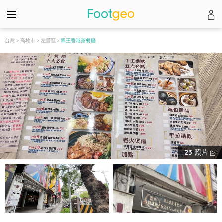
台灣
>
高雄市
>
左營區
>
翠王香港茶餐廳
23
照片