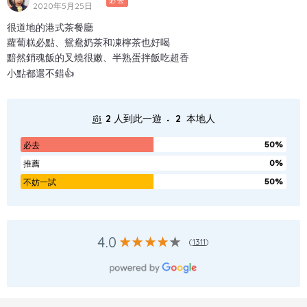
必去
2020年5月25日
很道地的港式茶餐廳
蘿蔔糕必點、鴛鴦奶茶和凍檸茶也好喝
黯然銷魂飯的叉燒很嫩、半熟蛋拌飯吃超香
小點都還不錯👍
.
2
人到此一遊
2
本地人
50%
必去
0%
推薦
50%
不妨一試
4.0
(
1311
)