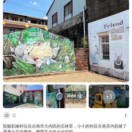
+3
0
龍貓彩繪村位在台南市大內區的石林里，小小的村莊在巷弄內彩繪了
童趣十足的畫作，整體不大但十分好拍。