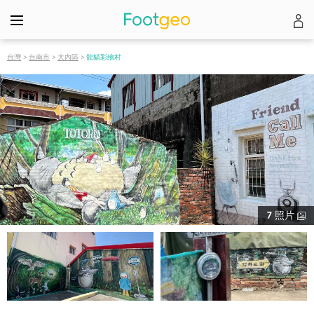
台灣
>
台南市
>
大內區
>
龍貓彩繪村
7
照片