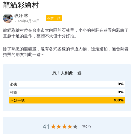
龍貓彩繪村
玫妤 林
不妨一試
2024年4月30日
龍貓彩繪村位在台南市大內區的石林里，小小的村莊在巷弄內彩繪了
童趣十足的畫作，整體不大但十分好拍。
除了熟悉的龍貓畫，還有各式各樣的卡通人物，邊走邊拍，適合熱愛
拍照的朋友到此一遊～
1
人到此一遊
0%
必去
0%
推薦
100%
不妨一試
4.1
(
904
)