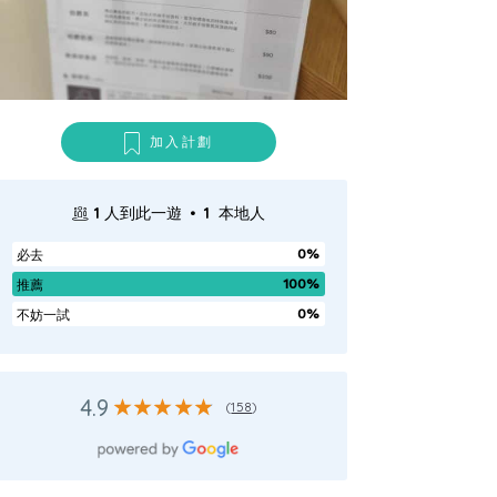
加入計劃
.
1
人到此一遊
1
本地人
0%
必去
100%
推薦
0%
不妨一試
4.9
(
158
)