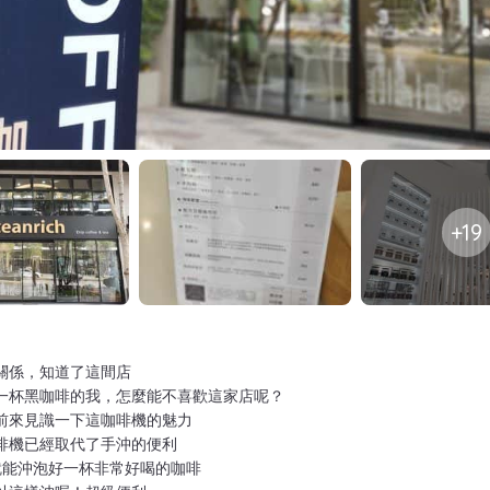
+19
關係，知道了這間店
一杯黑咖啡的我，怎麼能不喜歡這家店呢？
前來見識一下這咖啡機的魅力
啡機已經取代了手沖的便利
就能沖泡好一杯非常好喝的咖啡