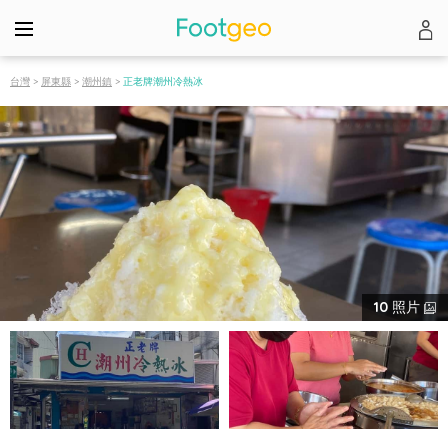
台灣
>
屏東縣
>
潮州鎮
>
正老牌潮州冷熱冰
10
照片