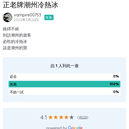
正老牌潮州冷熱冰
vampire00753
推薦
2022年3月26日
絡繹不絕
到訪潮州的遊客
必吃的冷熱冰
該是潮州的寶
1
人到此一遊
0%
必去
100%
推薦
0%
不妨一試
4.1
(
4026
)