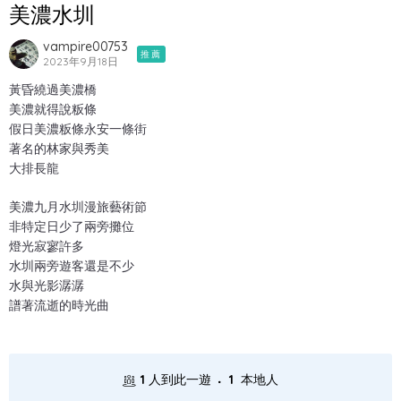
美濃水圳
vampire00753
推薦
2023年9月18日
黃昏繞過美濃橋
美濃就得說粄條
假日美濃粄條永安一條街
著名的林家與秀美
大排長龍
美濃九月水圳漫旅藝術節
非特定日少了兩旁攤位
燈光寂寥許多
水圳兩旁遊客還是不少
水與光影潺潺
譜著流逝的時光曲
.
1
人到此一遊
1
本地人