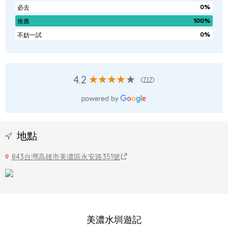
0%
必去
100%
推薦
0%
不妨一試
4.2
(
717
)
地點
843台灣高雄市美濃區永安路351號
美濃水圳遊記