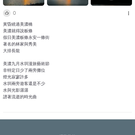
0
黃昏繞過美濃橋
美濃就得說粄條
假日美濃粄條永安一條街
著名的林家與秀美
大排長龍
美濃九月水圳漫旅藝術節
非特定日少了兩旁攤位
燈光寂寥許多
水圳兩旁遊客還是不少
水與光影潺潺
譜著流逝的時光曲