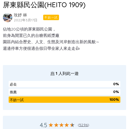
屏東縣民公園(HEITO 1909)
玫妤 林
不妨一試
2022年3月17日
佔地20公頃的屏東縣民公園，
前身為閒置已久的台糖舊紙漿廠
園區內結合歷史、人文、生態及河岸創造出新的風貌～
週邊停車方便很適合假日帶全家人來走走👍
1
人到此一遊
0%
必去
0%
推薦
100%
不妨一試
4.5
(
5296
)