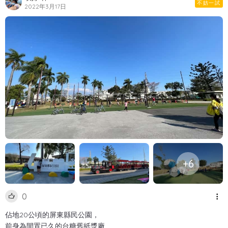
不妨一試
2022年3月17日
+6
0
佔地20公頃的屏東縣民公園，
前身為閒置已久的台糖舊紙漿廠