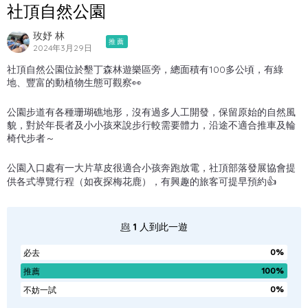
社頂自然公園
玫妤 林
推薦
2024年3月29日
社頂自然公園位於墾丁森林遊樂區旁，總面積有100多公頃，有綠
地、豐富的動植物生態可觀察👀
公園步道有各種珊瑚礁地形，沒有過多人工開發，保留原始的自然風
貌，對於年長者及小小孩來說步行較需要體力，沿途不適合推車及輪
椅代步者～
公園入口處有一大片草皮很適合小孩奔跑放電，社頂部落發展協會提
供各式導覽行程（如夜探梅花鹿），有興趣的旅客可提早預約👍
1
人到此一遊
0%
必去
100%
推薦
0%
不妨一試