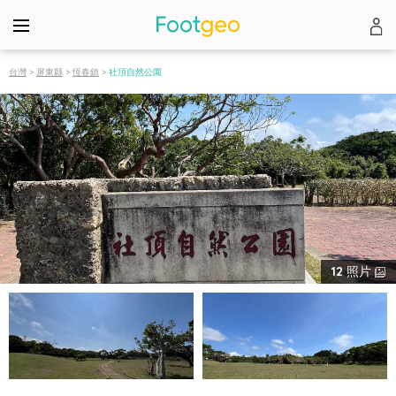
台灣
>
屏東縣
>
恆春鎮
>
社頂自然公園
12
照片