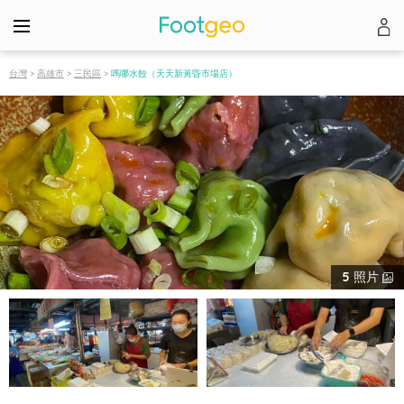
台灣
>
高雄市
>
三民區
>
嗎哪水餃（天天新黃昏市場店）
5
照片