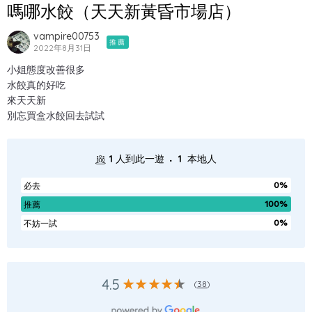
嗎哪水餃（天天新黃昏市場店）
vampire00753
推薦
2022年8月31日
小姐態度改善很多
水餃真的好吃
來天天新
別忘買盒水餃回去試試
.
1
人到此一遊
1
本地人
0%
必去
100%
推薦
0%
不妨一試
4.5
(
38
)