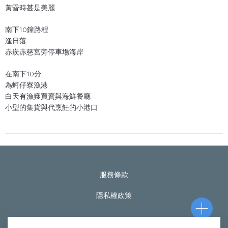
黃昏時甚是美麗
南下10鐘路程
逢日落
赤崁赤慈宮旁停車場海岸
在南下10分
為蚵仔寮漁港
白天有漁獲買賣與海鮮餐廳
小型的集貨與代烹飪的小港口
服務條款
隱私權政策