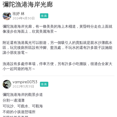
彌陀漁港海岸光廊
玫妤 林
推薦
2024年4月30日
彌陀漁港海岸光廊，有一條美美的海上木棧道，黃昏時分走在上面就
像漫步在海面上，欣賞美麗海景～
附近還有漁港風光可以順遊，另一個吸引人的賣點就是親水沙灘戲水
區，玩完後廁所區設有沖腳、盥洗處，不玩水的還有許多親子設施能
讓小朋友放電～
漁港設有多處停車場，停車方便，另有許多小吃攤販，很適合全家大
小一起同遊的地方～
vampire00753
推薦
2022年5月31日
彌陀漁港海岸的觀景步道
分割一邊淺灘
可玩沙、可戲水、可觀海
不錯的小孩遊憩場所