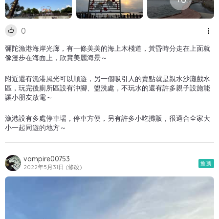
0
彌陀漁港海岸光廊，有一條美美的海上木棧道，黃昏時分走在上面就
像漫步在海面上，欣賞美麗海景～
附近還有漁港風光可以順遊，另一個吸引人的賣點就是親水沙灘戲水
區，玩完後廁所區設有沖腳、盥洗處，不玩水的還有許多親子設施能
讓小朋友放電～
漁港設有多處停車場，停車方便，另有許多小吃攤販，很適合全家大
小一起同遊的地方～
vampire00753
推薦
2022年5月31日 (修改)