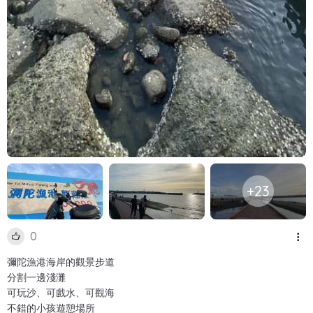
+23
0
彌陀漁港海岸的觀景步道
分割一邊淺灘
可玩沙、可戲水、可觀海
不錯的小孩遊憩場所