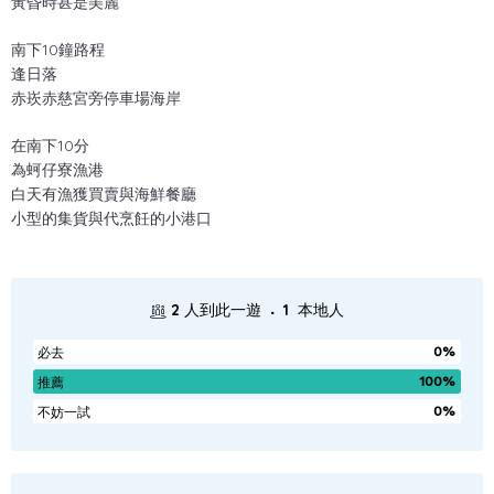
黃昏時甚是美麗
南下10鐘路程
逢日落
赤崁赤慈宮旁停車場海岸
在南下10分
為蚵仔寮漁港
白天有漁獲買賣與海鮮餐廳
小型的集貨與代烹飪的小港口
.
2
人到此一遊
1
本地人
0%
必去
100%
推薦
0%
不妨一試