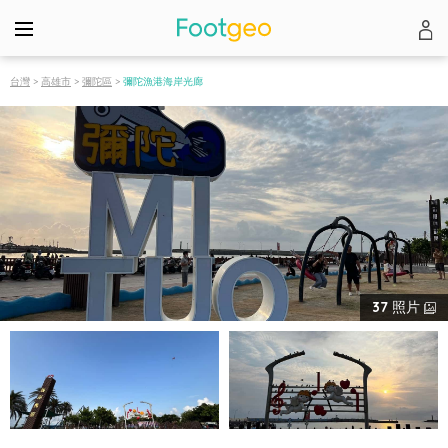
台灣
>
高雄市
>
彌陀區
>
彌陀漁港海岸光廊
37
照片