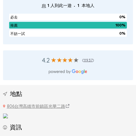
.
1
人到此一遊
1
本地人
0%
必去
100%
推薦
0%
不妨一試
4.2
(
11937
)
地點
806台灣高雄市前鎮區光華二路
資訊