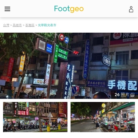
台灣
>
高雄市
>
苓雅區
>
光華觀光夜市
26
照片