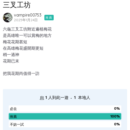
三叉工坊
vampire00753
推薦
2025年1月24日
六龜三叉工坊附近遍植梅花
是高雄唯一可以賞梅的地方
梅花花期甚短
在高雄梅花盛開期更短
稍一過神
花期已末
把我花期尚值得一訪
.
1
人到此一遊
1
本地人
0%
必去
100%
推薦
0%
不妨一試