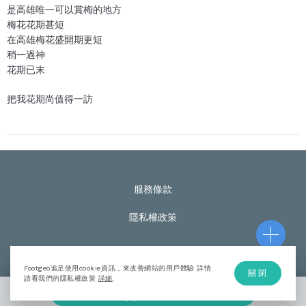
是高雄唯一可以賞梅的地方
梅花花期甚短
在高雄梅花盛開期更短
稍一過神
花期已末
把我花期尚值得一訪
服務條款
隱私權政策
Footgeo追足使用cookie資訊，來改善網站的用戶體驗 詳情
關閉
© Footgeo Copyright 2020
請看我們的隱私權政策
詳細
.
加入計劃