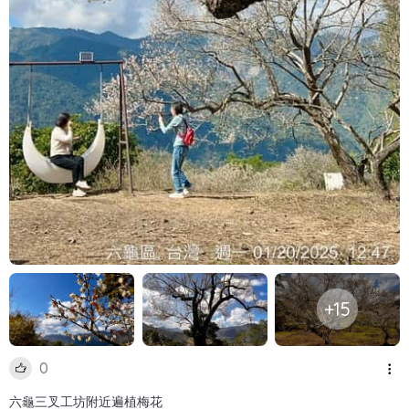
+15
0
六龜三叉工坊附近遍植梅花