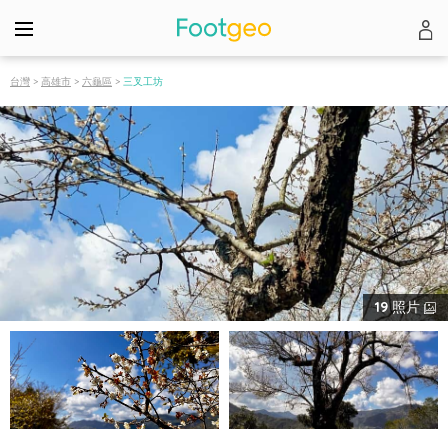
台灣
>
高雄市
>
六龜區
>
三叉工坊
19
照片