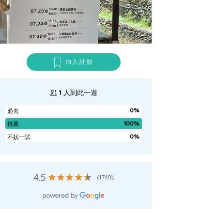
加入計劃
1
人到此一遊
0%
必去
100%
推薦
0%
不妨一試
4.5
(
1740
)