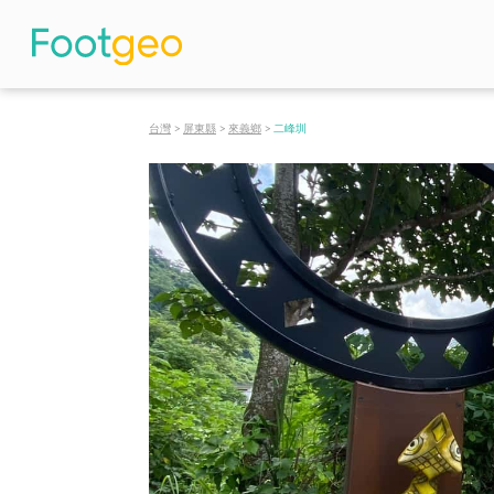
台灣
>
屏東縣
>
來義鄉
>
二峰圳