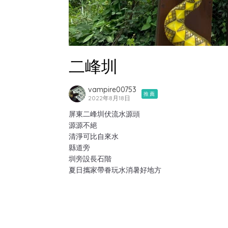
二峰圳
vampire00753
推薦
2022年8月18日
屏東二峰圳伏流水源頭
源源不絕
清淨可比自來水
縣道旁
圳旁設長石階
夏日攜家帶眷玩水消暑好地方