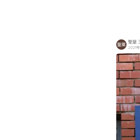
聖棻 
2021