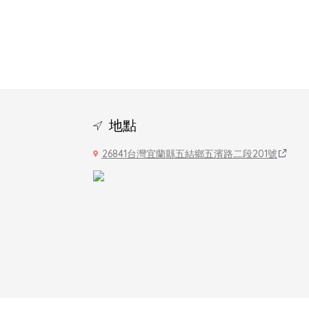
地點
26841台灣宜蘭縣五結鄉五濱路二段201號