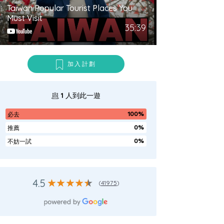
Taiwan Popular Tourist Places You
Must Visit
35:39
加入計劃
1
人到此一遊
100%
必去
0%
推薦
0%
不妨一試
4.5
(
41975
)