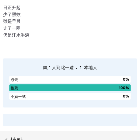
日正升起
少了黑蚊
雖是早晨
走了一圈
仍是汗水淋漓
.
1
人到此一遊
1
本地人
0%
必去
100%
推薦
0%
不妨一試