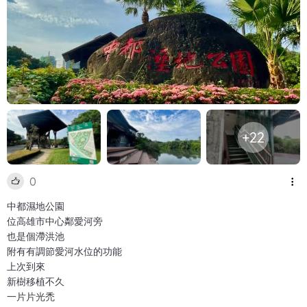
+22
0
中都濕地公園
位高雄市中心鄰愛河旁
也是個滯洪池
附有有調節愛河水位的功能
上次到來
新樹移植不久
一片片光禿