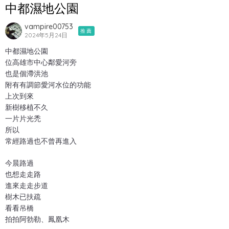
中都濕地公園
vampire00753
推薦
2024年5月24日
中都濕地公園
位高雄市中心鄰愛河旁
也是個滯洪池
附有有調節愛河水位的功能
上次到來
新樹移植不久
一片片光禿
所以
常經路過也不曾再進入
今晨路過
也想走走路
進來走走步道
樹木已扶疏
看看吊橋
拍拍阿勃勒、鳳凰木