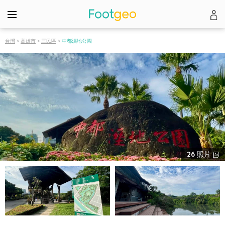
台灣
>
高雄市
>
三民區
>
中都濕地公園
26
照片