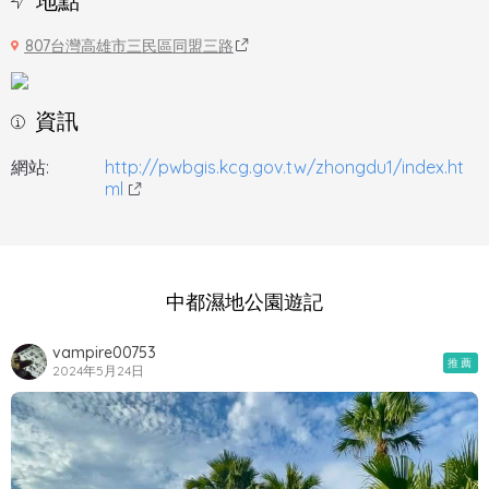
地點
807台灣高雄市三民區同盟三路
資訊
網站:
http://pwbgis.kcg.gov.tw/zhongdu1/index.ht
ml
中都濕地公園遊記
vampire00753
推薦
2024年5月24日