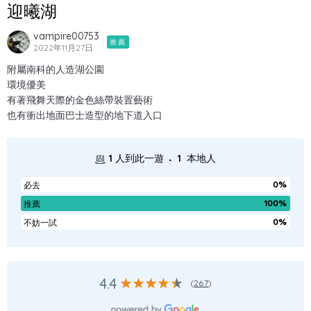
迎曦湖
vampire00753
推薦
2022年11月27日
附屬南科的人造湖公園
環境優美
有著飛舞天際的金色絲帶裝置藝術
也有衝出地面巴士造型的地下道入口
.
1
人到此一遊
1
本地人
0%
必去
100%
推薦
0%
不妨一試
4.4
(
267
)