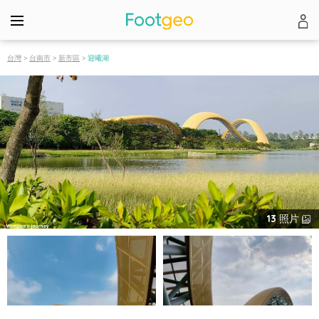
台灣
>
台南市
>
新市區
>
迎曦湖
13
照片