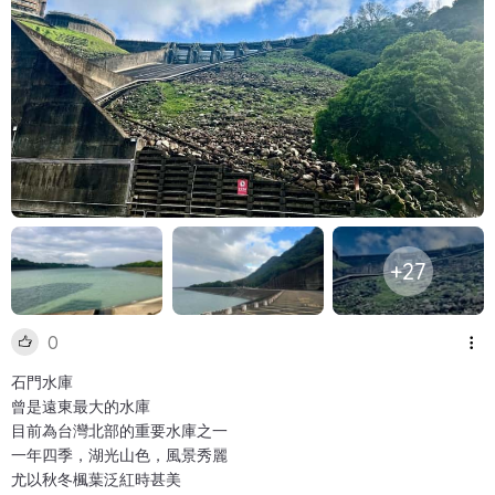
+27
0
石門水庫
曾是遠東最大的水庫
目前為台灣北部的重要水庫之一
一年四季，湖光山色，風景秀麗
尤以秋冬楓葉泛紅時甚美