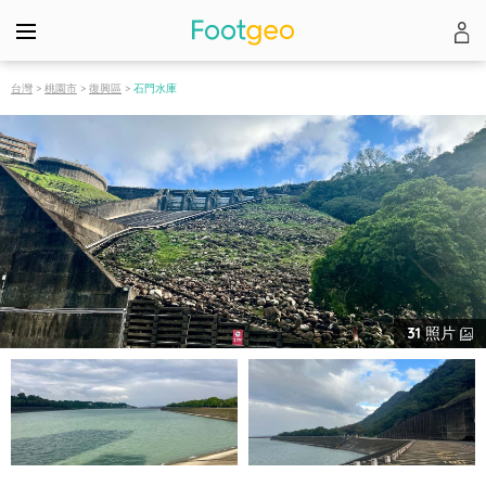
台灣
>
桃園市
>
復興區
>
石門水庫
31
照片