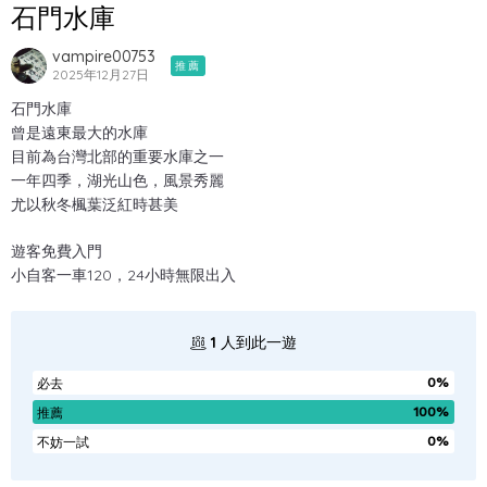
石門水庫
vampire00753
推薦
2025年12月27日
石門水庫
曾是遠東最大的水庫
目前為台灣北部的重要水庫之一
一年四季，湖光山色，風景秀麗
尤以秋冬楓葉泛紅時甚美
遊客免費入門
小自客一車120，24小時無限出入
1
人到此一遊
0%
必去
100%
推薦
0%
不妨一試