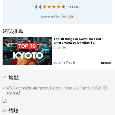
4.4
(
33263
)
網誌推薦
Top 10 things in Kyoto for First-
timers vlogged by Allan Su
Allan Su
2019年8月30日
地點
625 Gionmachi Kitagawa, Higashiyama-ku, Kyoto, 605-0073,
Japan
體驗