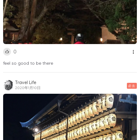
0
feel so good to be there
Travel Life
必去
2020年1月10日