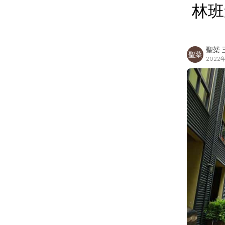
林班道
聖棻 
2022