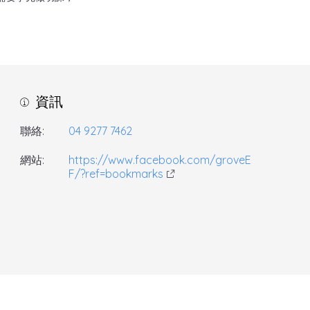
資訊
聯絡:
04 9277 7462
網站:
https://www.facebook.com/groveE
F/?ref=bookmarks