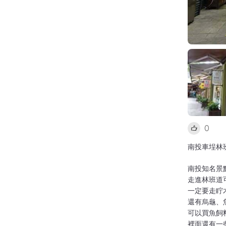
0
南投車埕林
南投知名景
走進林班道
一定要走眝
還有烏龜、
可以買魚飼
裡面還有一