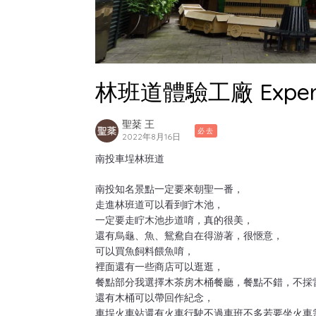
林班道體驗工廠 Experie
聖棻 王
必去
2022年8月16日
南投車埕林班道
南投知名景點一定要來朝聖一番，
走進林班道可以看到眝木池，
一定要走眝木池步道唷，真的很美，
還有烏龜、魚、鴛鴦自在得游著，很愜意，
可以買魚飼料餵魚唷，
裡面還有一些商店可以逛逛，
餐點部分我選擇木茶房木桶餐廳，餐點不錯，不採
還有木桶可以帶回作紀念，
車埕火車站還有火車行駛不過車班不多若要坐火車