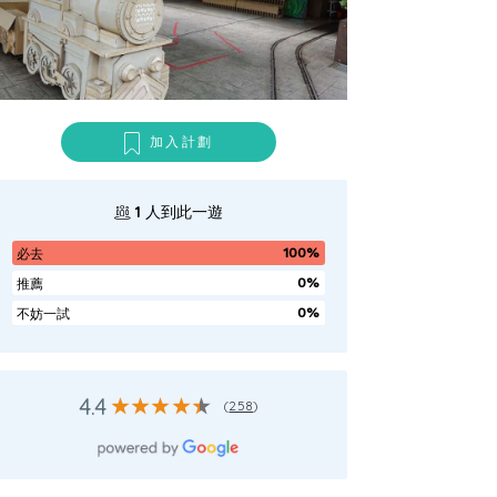
加入計劃
1
人到此一遊
100%
必去
0%
推薦
0%
不妨一試
4.4
(
258
)