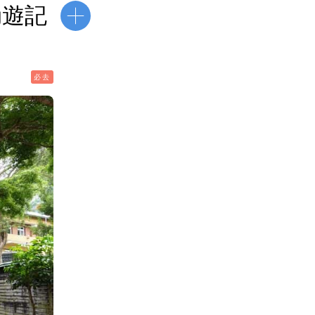
ry遊記
必去