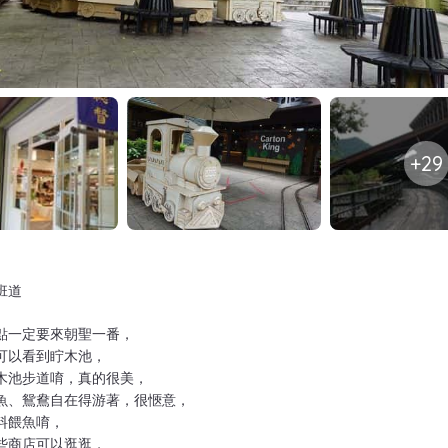
+29
班道
點一定要來朝聖一番，
可以看到眝木池，
木池步道唷，真的很美，
魚、鴛鴦自在得游著，很愜意，
料餵魚唷，
些商店可以逛逛，