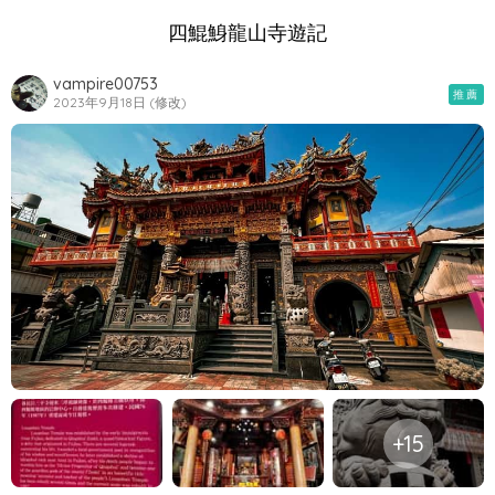
四鯤鯓龍山寺遊記
vampire00753
推薦
2023年9月18日 (修改)
+15