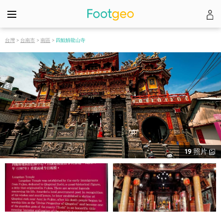
台灣
>
台南市
>
南區
>
四鯤鯓龍山寺
19
照片