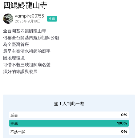
四鯤鯓龍山寺
vampire00753
推薦
2023年9月18日
全台開基四鯤鯓龍山寺
俗稱全台開基四鯤鯓祖師公廟
為全臺灣首座
最早主奉清水祖師的廟宇
因地理環境
可惜不若三峽祖師廟名聲
獲好的維護與發展
1
人到此一遊
0%
必去
100%
推薦
0%
不妨一試