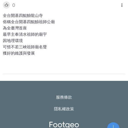
0
全台開基四鯤鯓龍山寺
俗稱全台開基四鯤鯓祖師公廟
為全臺灣首座
最早主奉清水祖師的廟宇
因地理環境
可惜不若三峽祖師廟名聲
獲好的維護與發展
服務條款
隱私權政策