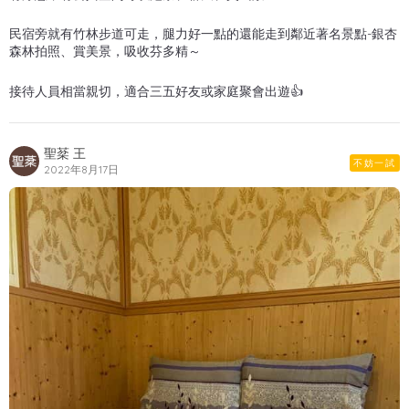
民宿旁就有竹林步道可走，腿力好一點的還能走到鄰近著名景點-銀杏
森林拍照、賞美景，吸收芬多精～
接待人員相當親切，適合三五好友或家庭聚會出遊👍
聖棻 王
不妨一試
2022年8月17日