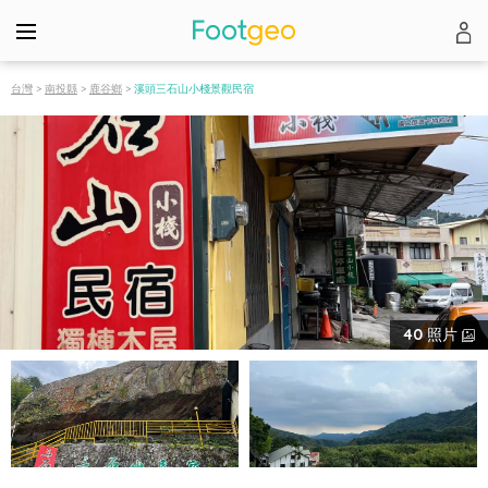
台灣
>
南投縣
>
鹿谷鄉
>
溪頭三石山小棧景觀民宿
40
照片