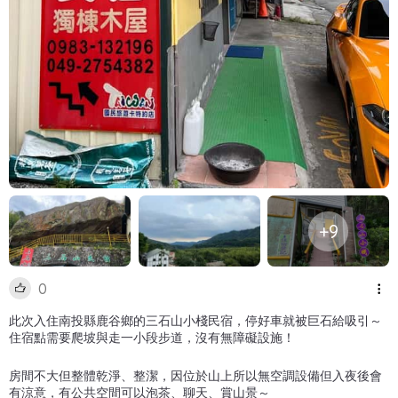
+9
0
此次入住南投縣鹿谷鄉的三石山小棧民宿，停好車就被巨石給吸引～
住宿點需要爬坡與走一小段步道，沒有無障礙設施！
房間不大但整體乾淨、整潔，因位於山上所以無空調設備但入夜後會
有涼意，有公共空間可以泡茶、聊天、賞山景～