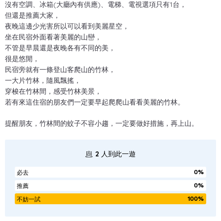
沒有空調、冰箱(大廳內有供應)、電梯、電視選項只有1台，
但還是推薦大家，
夜晚這邊少光害所以可以看到美麗星空，
坐在民宿外面看著美麗的山巒，
不管是早晨還是夜晚各有不同的美，
很是悠閒，
民宿旁就有一條登山客爬山的竹林，
一大片竹林，隨風飄搖，
穿梭在竹林間，感受竹林美景，
若有來這住宿的朋友們一定要早起爬爬山看看美麗的竹林。
提醒朋友，竹林間的蚊子不容小趨，一定要做好措施，再上山。
2
人到此一遊
0%
必去
0%
推薦
100%
不妨一試