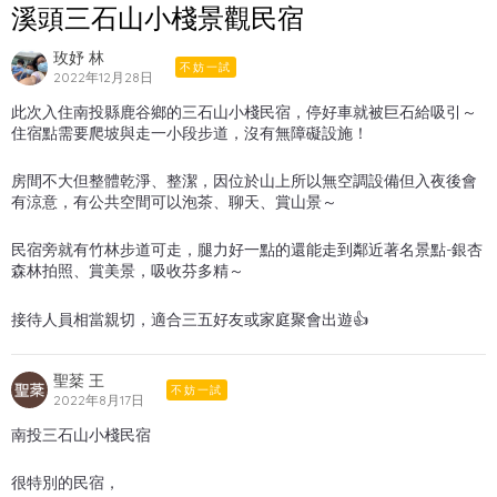
溪頭三石山小棧景觀民宿
玫妤 林
不妨一試
2022年12月28日
此次入住南投縣鹿谷鄉的三石山小棧民宿，停好車就被巨石給吸引～
住宿點需要爬坡與走一小段步道，沒有無障礙設施！
房間不大但整體乾淨、整潔，因位於山上所以無空調設備但入夜後會
有涼意，有公共空間可以泡茶、聊天、賞山景～
民宿旁就有竹林步道可走，腿力好一點的還能走到鄰近著名景點-銀杏
森林拍照、賞美景，吸收芬多精～
接待人員相當親切，適合三五好友或家庭聚會出遊👍
聖棻 王
不妨一試
2022年8月17日
南投三石山小棧民宿
很特別的民宿，