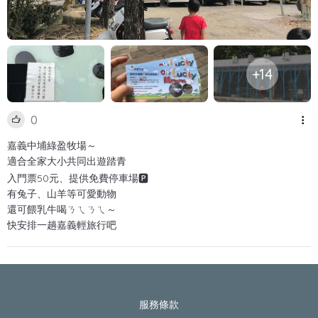
+14
0
嘉義中埔綠盈牧場～
適合全家大小共同出遊踏青
入門票50元、提供免費停車場🅿️
有兔子、山羊等可愛動物
還可餵乳牛喝ㄋㄟㄋㄟ～
快安排一趟嘉義輕旅行吧
服務條款