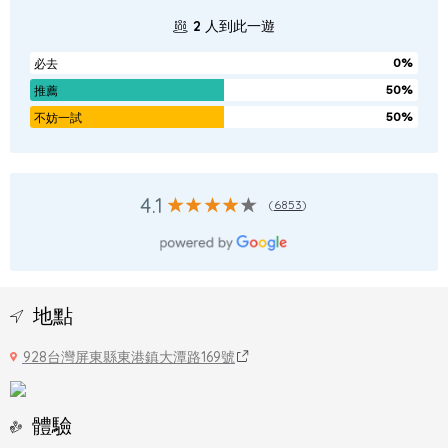
2
人到此一遊
0%
必去
50%
推薦
50%
不妨一試
4.1
(
6853
)
地點
928台灣屏東縣東港鎮大潭路169號
體驗