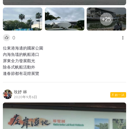
+25
0
位東港海邊的國家公園
內海魚塭的帆船港口
屏東全力發展觀光
除各式帆船活動外
逢春節都有花燈展覽
玫妤 林
不妨一試
2020年9月6日