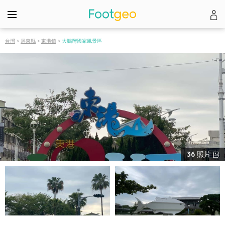
台灣
>
屏東縣
>
東港鎮
>
大鵬灣國家風景區
36
照片