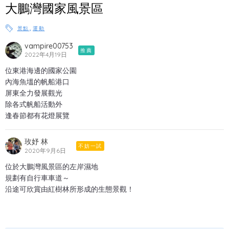
大鵬灣國家風景區
,
景點
運動
vampire00753
推薦
2022年4月19日
位東港海邊的國家公園
內海魚塭的帆船港口
屏東全力發展觀光
除各式帆船活動外
逢春節都有花燈展覽
玫妤 林
不妨一試
2020年9月6日
位於大鵬灣風景區的左岸濕地
規劃有自行車車道～
沿途可欣賞由紅樹林所形成的生態景觀！