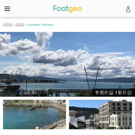
紐西蘭
>
威靈頓
>
Lambton Harbour
11
照片
1
影片