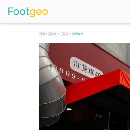
台灣
>
高雄市
>
三民區
>
沁玥食堂