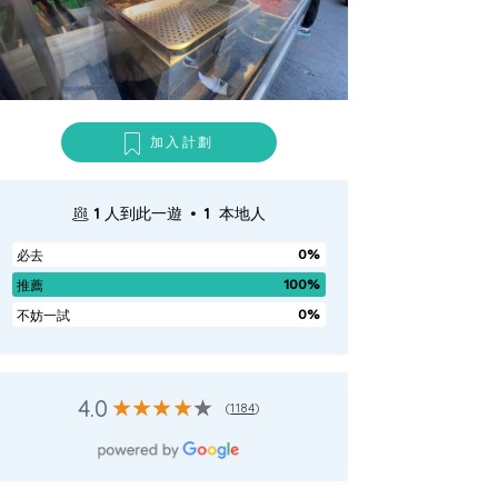
加入計劃
.
1
人到此一遊
1
本地人
0%
必去
100%
推薦
0%
不妨一試
4.0
(
1184
)