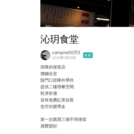
沁玥食堂
vampire00753
推薦
2025年1月10日
排隊的便當店
價錢合宜
除門口排隊外帶外
提供二樓用餐空間
乾淨舒適
並有免費紅茶自取
也可封膜帶走
第一次購買三個不同便當
感覺蠻好