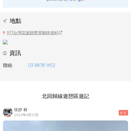
地點
977台灣花蓮縣豐濱鄉靜浦村
資訊
聯絡:
03 8878 1452
北回歸線遊憩區遊記
玫妤 林
必去
2022年4月27日