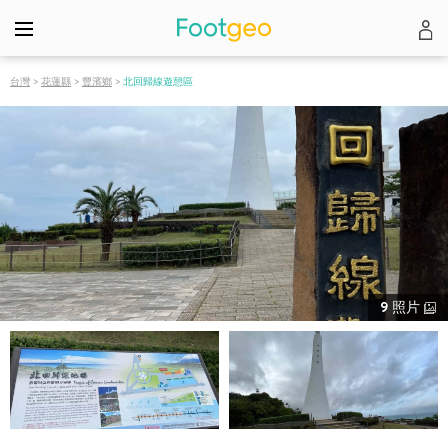
台灣
>
花蓮縣
>
豐濱鄉
>
北回歸線遊憩區
9
照片