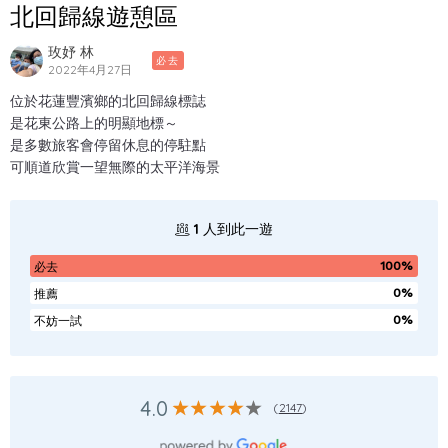
北回歸線遊憩區
玫妤 林
必去
2022年4月27日
位於花蓮豐濱鄉的北回歸線標誌
是花東公路上的明顯地標～
是多數旅客會停留休息的停駐點
可順道欣賞一望無際的太平洋海景
1
人到此一遊
100%
必去
0%
推薦
0%
不妨一試
4.0
(
2147
)