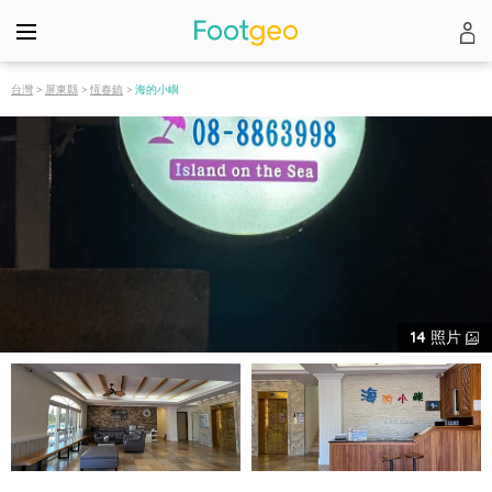
台灣
>
屏東縣
>
恆春鎮
>
海的小嶼
14
照片