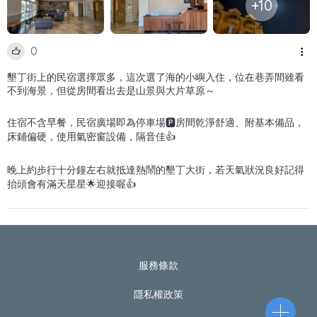
+10
0
墾丁街上的民宿選擇眾多，這次選了海的小嶼入住，位在巷弄間雖看
不到海景，但從房間看出去是山景與大片草原～
住宿不含早餐，民宿廣場即為停車場🅿️房間乾淨舒適、附基本備品，
床鋪偏硬，使用氣密窗設備，隔音佳👍
晚上約步行十分鐘左右就抵達熱鬧的墾丁大街，若天氣狀況良好記得
抬頭會有滿天星星🌟迎接喔👍
服務條款
隱私權政策