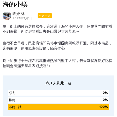
海的小嶼
玫妤 林
不妨一試
2023年3月1日
墾丁街上的民宿選擇眾多，這次選了海的小嶼入住，位在巷弄間雖看
不到海景，但從房間看出去是山景與大片草原～
住宿不含早餐，民宿廣場即為停車場🅿️房間乾淨舒適、附基本備品，
床鋪偏硬，使用氣密窗設備，隔音佳👍
晚上約步行十分鐘左右就抵達熱鬧的墾丁大街，若天氣狀況良好記得
抬頭會有滿天星星🌟迎接喔👍
1
人到此一遊
0%
必去
0%
推薦
100%
不妨一試