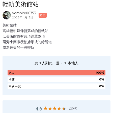
輕軌美術館站
vampire00753
必去
2022年11月13日
美術館站
高雄輕軌延伸新落成的輕軌站
以美術館原有圓頂遮罩為頂
兩旁小葉橄欖簇擁形成的綠隧道
成為最美的一段輕軌
.
1
人到此一遊
1
本地人
100%
必去
0%
推薦
0%
不妨一試
4.6
(
209
)