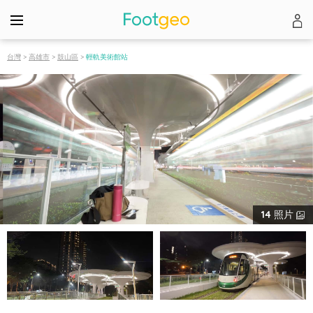
台灣
>
高雄市
>
鼓山區
>
輕軌美術館站
14
照片