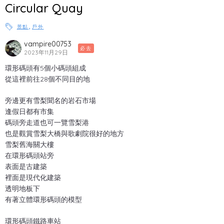
Circular Quay
,
景點
戶外
vampire00753
必去
2023年11月29日
環形碼頭有5個小碼頭組成
從這裡前往28個不同目的地
旁邊更有雪梨聞名的岩石市場
逢假日都有市集
碼頭旁走道也可一覽雪梨港
也是觀賞雪梨大橋與歌劇院很好的地方
雪梨舊海關大樓
在環形碼頭站旁
表面是古建築
裡面是現代化建築
透明地板下
有著立體環形碼頭的模型
環形碼頭鐵路車站