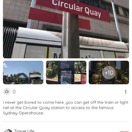
+10
0
I never get bored to come here, you can get off the train or light
rail at the Circular Quay station to access to the famous
Sydney Operahouse.
Travel Life