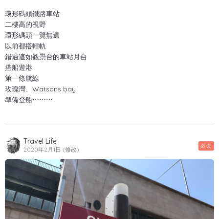
環形碼頭鐵路車站
二樓高的視野
環形碼頭一覽無遺
以前都搭輕軌
錯過這如觀景台的車站月台
搭船遊港
第一條航線
玫瑰灣、Watsons bay
準備登船⋯⋯⋯
Travel Life
必去
2020年2月1日 (修改)