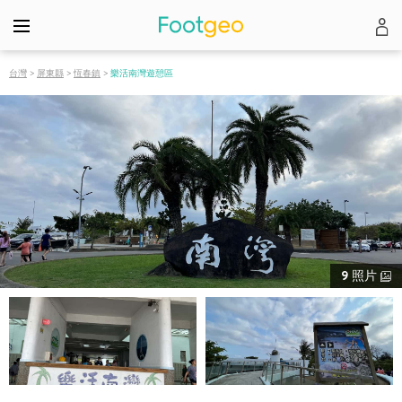
台灣
>
屏東縣
>
恆春鎮
>
樂活南灣遊憩區
9
照片