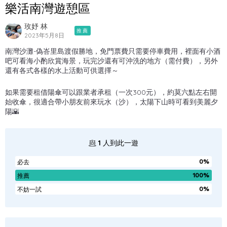
樂活南灣遊憩區
玫妤 林
推薦
2023年5月8日
南灣沙灘-偽峇里島渡假勝地，免門票費只需要停車費用，裡面有小酒
吧可看海小酌欣賞海景，玩完沙還有可沖洗的地方（需付費），另外
還有各式各樣的水上活動可供選擇～
如果需要租借陽傘可以跟業者承租（一次300元），約莫六點左右開
始收傘，很適合帶小朋友前來玩水（沙），太陽下山時可看到美麗夕
陽🌇
1
人到此一遊
0%
必去
100%
推薦
0%
不妨一試