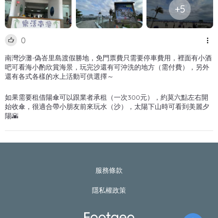
+5
0
南灣沙灘-偽峇里島渡假勝地，免門票費只需要停車費用，裡面有小酒
吧可看海小酌欣賞海景，玩完沙還有可沖洗的地方（需付費），另外
還有各式各樣的水上活動可供選擇～
如果需要租借陽傘可以跟業者承租（一次300元），約莫六點左右開
始收傘，很適合帶小朋友前來玩水（沙），太陽下山時可看到美麗夕
陽🌇
服務條款
隱私權政策