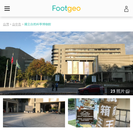
台灣
>
台中市
>
國立自然科學博物館
23
照片