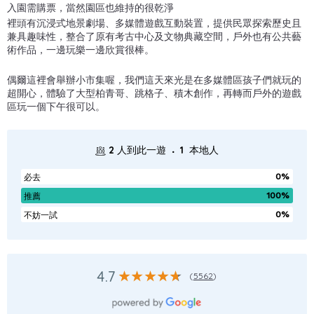
入園需購票，當然園區也維持的很乾淨
裡頭有沉浸式地景劇場、多媒體遊戲互動裝置，提供民眾探索歷史且
兼具趣味性，整合了原有考古中心及文物典藏空間，戶外也有公共藝
術作品，一邊玩樂一邊欣賞很棒。
偶爾這裡會舉辦小市集喔，我們這天來光是在多媒體區孩子們就玩的
超開心，體驗了大型柏青哥、跳格子、積木創作，再轉而戶外的遊戲
區玩一個下午很可以。
.
2
人到此一遊
1
本地人
0%
必去
100%
推薦
0%
不妨一試
4.7
(
5562
)