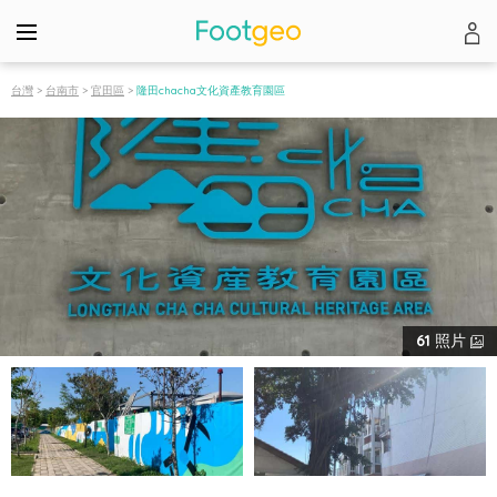
台灣
>
台南市
>
官田區
>
隆田chacha文化資產教育園區
61
照片