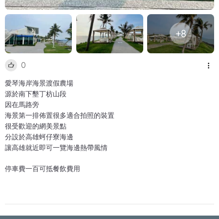
+8
0
愛琴海岸海景渡假農場
源於南下墾丁枋山段
因在馬路旁
海景第一排佈置很多適合拍照的裝置
很受歡迎的網美景點
分設於高雄蚵仔寮海邊
讓高雄就近即可一覽海邊熱帶風情
停車費一百可抵餐飲費用