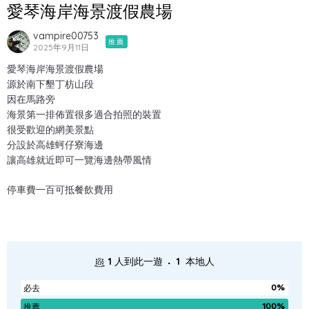
愛琴海岸海景渡假農場
vampire00753
推薦
2025年9月11日
愛琴海岸海景渡假農場
源於南下墾丁枋山段
因在馬路旁
海景第一排佈置很多適合拍照的裝置
很受歡迎的網美景點
分設於高雄蚵仔寮海邊
讓高雄就近即可一覽海邊熱帶風情
停車費一百可抵餐飲費用
.
1
人到此一遊
1
本地人
0%
必去
100%
推薦