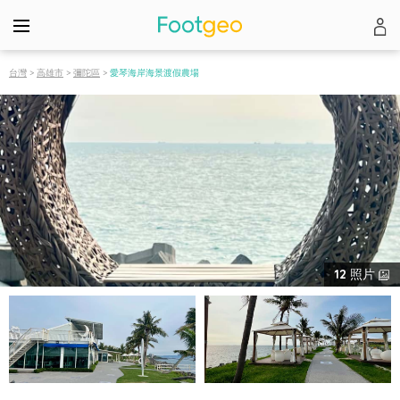
台灣
>
高雄市
>
彌陀區
>
愛琴海岸海景渡假農場
12
照片