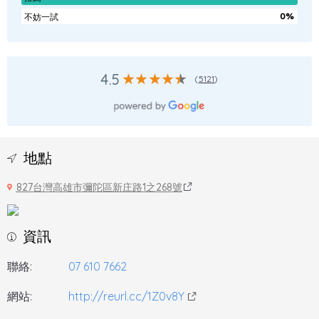
0%
不妨一試
4.5
(
5121
)
地點
827台灣高雄市彌陀區新庄路1之268號
資訊
聯絡:
07 610 7662
網站:
http://reurl.cc/1Z0v8Y