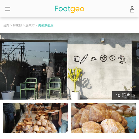
台灣
>
屏東縣
>
屏東市
>
美菊麵包店
10
照片