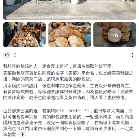
+6
0
我想喜歡烘焙的人一定會愛上這裡，連店名都取的好可愛。
美菊麵包店其實是以阿嬤的名字《美菊》來命名，也是繼美菊麵店之
後，新開的美菊二店，號稱屏東最美的麵包店。
清水模的簡約設計，像是咖啡館也像是藝廊，主要以外帶麵包為主。
有多款歐式麵包，每樣都會讓你很難選擇，因為都很好吃唷！開放式
的製作廚房，乾淨也能清楚地看見製作過程，讓人看了也很療癒。
位於屏東公園附近，營業時間12：00~19：30，假日常常人滿滿，所
以可能會提早完售，真的麵包都要用搶的，一點也不誇張；而店內選
購麵包是繞著桌子走，繞完一圈就直接結帳了，在動線上還算流暢，
買完也可以門口來拍個網美照開心一下喔，建議有來屏東玩，一定要
來朝聖一下。