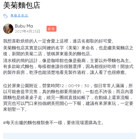
美菊麵包店
餐廳及飲品
Bubu Ma
必去
2021年4月23日
我想喜歡烘焙的人一定會愛上這裡，連店名都取的好可愛。
美菊麵包店其實是以阿嬤的名字《美菊》來命名，也是繼美菊麵店之
後，新開的美菊二店，號稱屏東最美的麵包店。
清水模的簡約設計，像是咖啡館也像是藝廊，主要以外帶麵包為主。
有多款歐式麵包，每樣都會讓你很難選擇，因為都很好吃唷！開放式
的製作廚房，乾淨也能清楚地看見製作過程，讓人看了也很療癒。
位於屏東公園附近，營業時間12：00~19：30，假日常常人滿滿，所
以可能會提早完售，真的麵包都要用搶的，一點也不誇張；而店內選
購麵包是繞著桌子走，繞完一圈就直接結帳了，在動線上還算流暢，
買完也可以門口來拍個網美照開心一下喔，建議有來屏東玩，一定要
來朝聖一下。
#每天出爐的麵包種類會不一樣，要依現場選購為主。