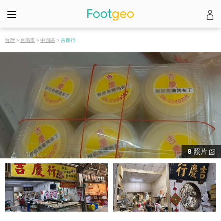
台灣
>
台南市
>
中西區
>
吉慶行
8
照片