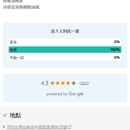
惜豬油稍多
冷卻沒加熱稍顯油膩
1
人到此一遊
0%
必去
100%
推薦
0%
不妨一試
4.3
(
200
)
地點
700台灣台南市中西區普濟街23號