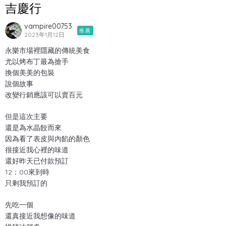
吉慶行
vampire00753
推薦
2023年1月12日
永樂市場裡隱藏的傳統美食
尤以烤布丁最為搶手
換個美美的包裝
說個故事
改變行銷應該可以賣百元
但是這次主要
還是為水晶餃而來
因為看了表皮與內餡的顏色
很接近我心裡的味道
還好昨天已付款預訂
12：00來到時
只剩我預訂的
先吃一個
還真接近我想像的味道