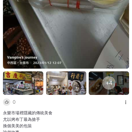
+4
0
永樂市場裡隱藏的傳統美食
尤以烤布丁最為搶手
換個美美的包裝