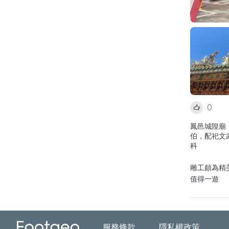
0
鳳邑城隍廟
伯，配祀文
科
雕工頗為精
值得一遊
服務條款
隱私權政策