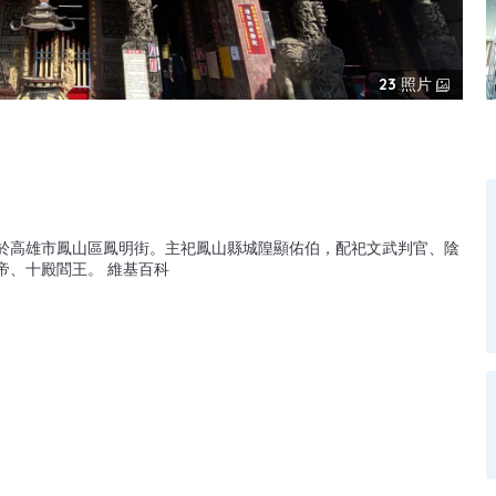
23
照片
於高雄市鳳山區鳳明街。主祀鳳山縣城隍顯佑伯，配祀文武判官、陰
帝、十殿閻王。 維基百科