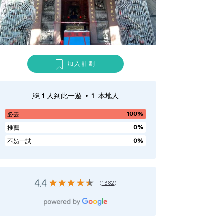
加入計劃
.
1
人到此一遊
1
本地人
100%
必去
0%
推薦
0%
不妨一試
4.4
(
1382
)