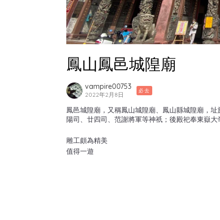
鳳山鳳邑城隍廟
vampire00753
必去
2022年2月8日
鳳邑城隍廟，又稱鳳山城隍廟、鳳山縣城隍廟，址
陽司、廿四司、范謝將軍等神祇；後殿祀奉東嶽大
雕工頗為精美
值得一遊