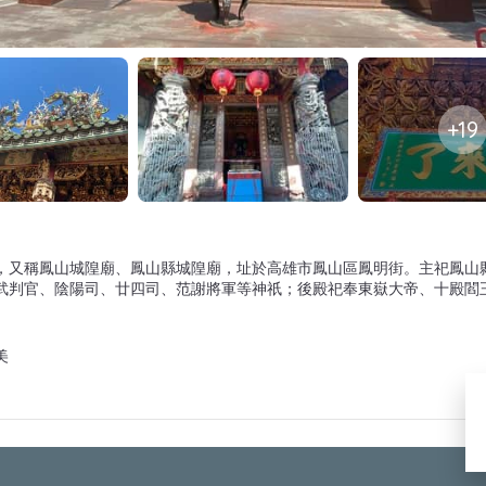
+19
，又稱鳳山城隍廟、鳳山縣城隍廟，址於高雄市鳳山區鳳明街。主祀鳳山
武判官、陰陽司、廿四司、范謝將軍等神祇；後殿祀奉東嶽大帝、十殿閻王
美