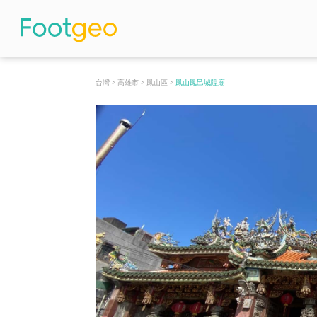
台灣
>
高雄市
>
鳳山區
>
鳳山鳳邑城隍廟