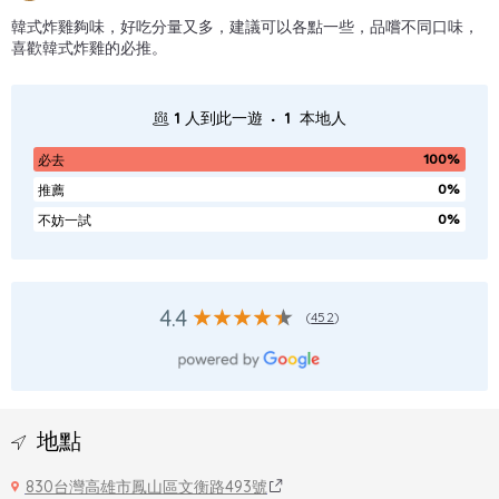
韓式炸雞夠味，好吃分量又多，建議可以各點一些，品嚐不同口味，
喜歡韓式炸雞的必推。
.
1
人到此一遊
1
本地人
100%
必去
0%
推薦
0%
不妨一試
4.4
(
452
)
地點
830台灣高雄市鳳山區文衡路493號