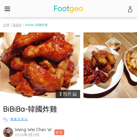
台灣
>
高雄市
>
BiBiBa-韓國炸雞
2
照片
BiBiBa-韓國炸雞
餐廳及飲品
Weng Wei Chen W
必去
2020年1月21日