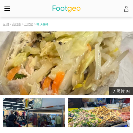
台灣
>
高雄市
>
三民區
>
旺玖春捲
7
照片