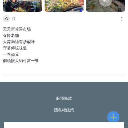
+3
0
天天新黃昏市場
春捲老舖
大蒜肉絲有炒鹹味
守著傳統味道
一卷65元
個頭蠻大約可當一餐
服務條款
隱私權政策