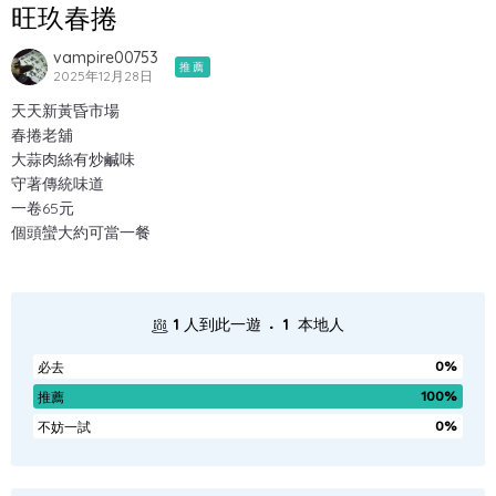
旺玖春捲
vampire00753
推薦
2025年12月28日
天天新黃昏市場
春捲老舖
大蒜肉絲有炒鹹味
守著傳統味道
一卷65元
個頭蠻大約可當一餐
.
1
人到此一遊
1
本地人
0%
必去
100%
推薦
0%
不妨一試