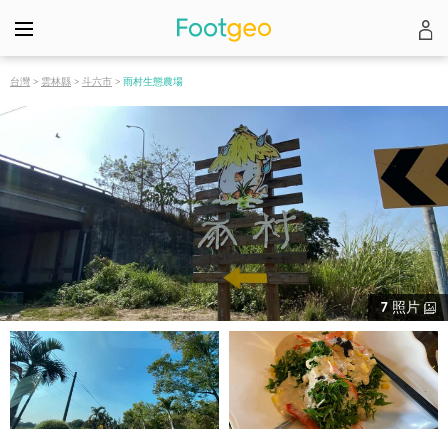
台灣
>
雲林縣
>
斗六市
>
雨村生態農場
7
照片