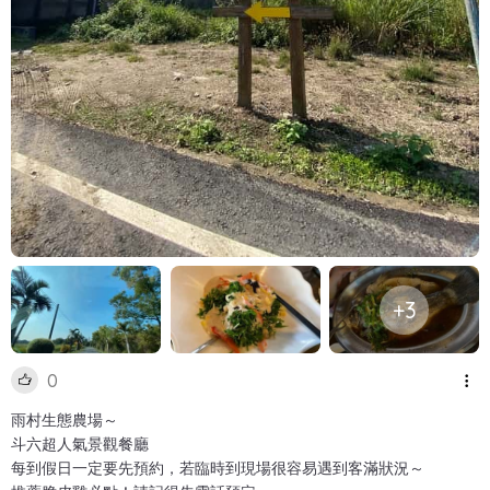
+3
0
雨村生態農場～
斗六超人氣景觀餐廳
每到假日一定要先預約，若臨時到現場很容易遇到客滿狀況～