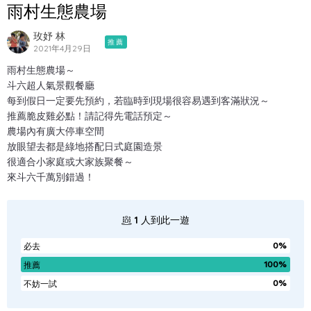
雨村生態農場
玫妤 林
推薦
2021年4月29日
雨村生態農場～
斗六超人氣景觀餐廳
每到假日一定要先預約，若臨時到現場很容易遇到客滿狀況～
推薦脆皮雞必點！請記得先電話預定～
農場內有廣大停車空間
放眼望去都是綠地搭配日式庭園造景
很適合小家庭或大家族聚餐～
來斗六千萬別錯過！
1
人到此一遊
0%
必去
100%
推薦
0%
不妨一試