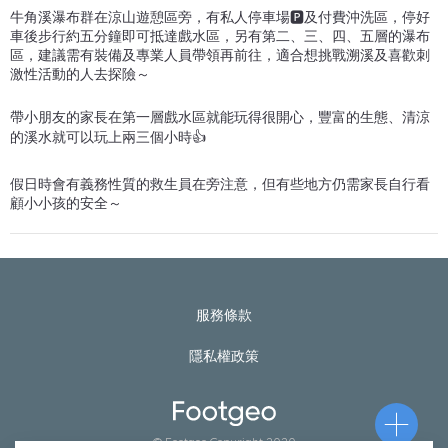
牛角溪瀑布群在涼山遊憩區旁，有私人停車場🅿️及付費沖洗區，停好
車後步行約五分鐘即可抵達戲水區，另有第二、三、四、五層的瀑布
區，建議需有裝備及專業人員帶領再前往，適合想挑戰溯溪及喜歡刺
激性活動的人去探險～
帶小朋友的家長在第一層戲水區就能玩得很開心，豐富的生態、清涼
的溪水就可以玩上兩三個小時👍
假日時會有義務性質的救生員在旁注意，但有些地方仍需家長自行看
顧小小孩的安全～
服務條款
隱私權政策
© Footgeo Copyright 2020