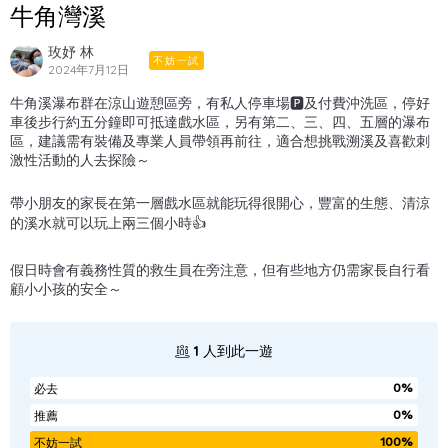
牛角灣溪
玫妤 林
不妨一試
2024年7月12日
牛角溪瀑布群在涼山遊憩區旁，有私人停車場🅿️及付費沖洗區，停好
車後步行約五分鐘即可抵達戲水區，另有第二、三、四、五層的瀑布
區，建議需有裝備及專業人員帶領再前往，適合想挑戰溯溪及喜歡刺
激性活動的人去探險～
帶小朋友的家長在第一層戲水區就能玩得很開心，豐富的生態、清涼
的溪水就可以玩上兩三個小時👍
假日時會有義務性質的救生員在旁注意，但有些地方仍需家長自行看
顧小小孩的安全～
1
人到此一遊
0%
必去
0%
推薦
100%
不妨一試