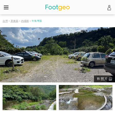
台灣
>
屏東縣
>
內埔鄉
>
牛角灣溪
11
照片