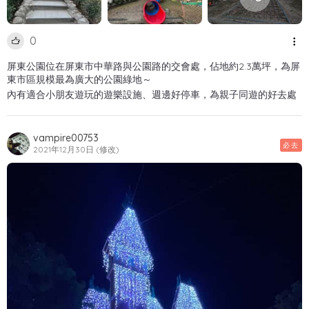
0
屏東公園位在屏東市中華路與公園路的交會處，佔地約2.3萬坪，為屏
東市區規模最為廣大的公園綠地～
內有適合小朋友遊玩的遊樂設施、週邊好停車，為親子同遊的好去處
vampire00753
必去
2021年12月30日 (修改)