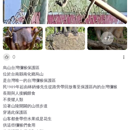
+7
0
烏山台灣獼猴保護區
位於台南縣南化鄉烏山
是台灣唯一的台灣獼猴保護區
民1989年起由林鈵修先生從路旁帶回放養至保護區內的台灣獼猴
長期與人接觸餵食
不畏懼人類
沿著山陵開闢的山徑步道
穿過此保護區
山客都會帶些水果或是花生
供這些獼猴們食用