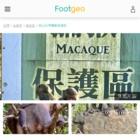
台灣
>
台南市
>
南化區
>
烏山台灣彌猴保護區
11
照片