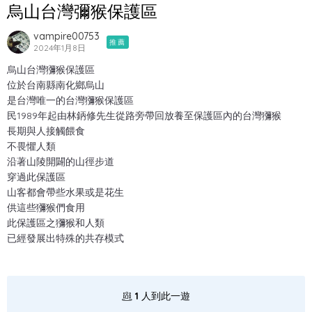
烏山台灣彌猴保護區
vampire00753
推薦
2024年1月8日
烏山台灣獼猴保護區
位於台南縣南化鄉烏山
是台灣唯一的台灣獼猴保護區
民1989年起由林鈵修先生從路旁帶回放養至保護區內的台灣獼猴
長期與人接觸餵食
不畏懼人類
沿著山陵開闢的山徑步道
穿過此保護區
山客都會帶些水果或是花生
供這些獼猴們食用
此保護區之獼猴和人類
已經發展出特殊的共存模式
1
人到此一遊