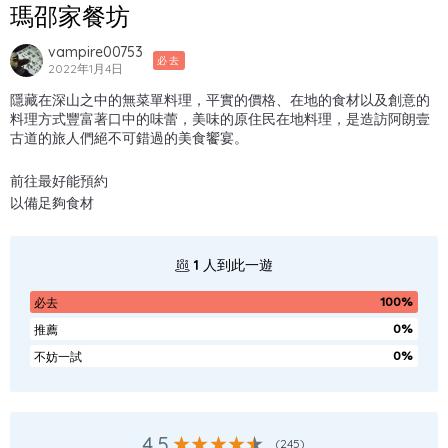
瑪邵家餐坊
vampire00753
必去
2022年1月4日
隱藏在深山之中的無菜單料理，平實的價格、在地的食材以及創意的
料理方式豐富著口中的味蕾，美味的原住民在地料理，是造訪阿朗壹
古道的旅人們絕不可錯過的美食饗宴。
前往最好能預約
以備足夠食材
1
人到此一遊
100%
必去
0%
推薦
0%
不妨一試
4.5
(
245
)