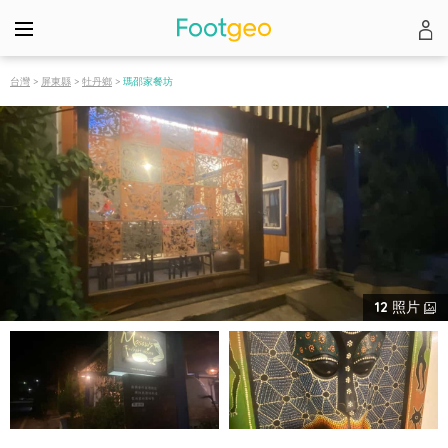
台灣
>
屏東縣
>
牡丹鄉
>
瑪邵家餐坊
12
照片