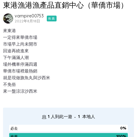
東港漁港漁產品直銷中心（華僑市場）
vampire00753
推薦
2022年8月18日
來東港
一定得來華僑市場
市場早上尚未開市
回途再繞進來
下午滿滿人潮
場外機車停滿四週
華僑市場裡最熱銷
就是現做旗魚丸與沙西米
不免俗
來一盤涼涼沙西米
.
1
人到此一遊
1
本地人
0%
必去
100%
推薦