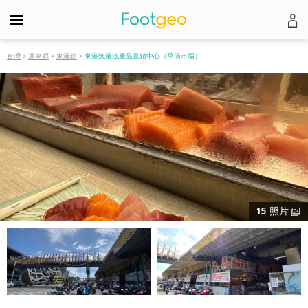
台灣
>
屏東縣
>
東港鎮
>
東港漁港漁產品直銷中心（華僑市場）
15
照片