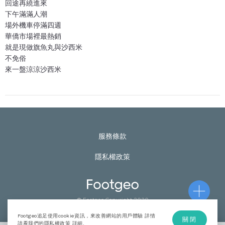
回途再繞進來
下午滿滿人潮
場外機車停滿四週
華僑市場裡最熱銷
就是現做旗魚丸與沙西米
不免俗
來一盤涼涼沙西米
服務條款
隱私權政策
© Footgeo Copyright 2020
Footgeo追足使用cookie資訊，來改善網站的用戶體驗 詳情
關閉
請看我們的隱私權政策
詳細
.