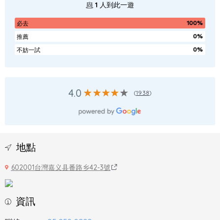
1
人到此一遊
100%
必去
0%
推薦
0%
不妨一試
4.0
(
1938
)
地點
602001台灣嘉义县番路乡42-3號
資訊