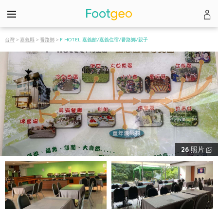
台灣
>
嘉義縣
>
番路鄉
>
F HOTEL 嘉義館/嘉義住宿/番路鄉/親子
26
照片