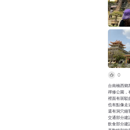
0
台南楠西鄉
禪修公園，
裡面有斑駁
也有點像走
還有洞穴鐘
交通部分建
飲食部分建