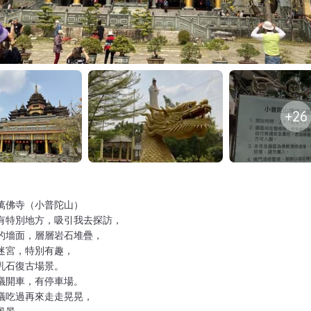
+26
萬佛寺（小普陀山）
有特別地方，吸引我去探訪，
的墻面，層層岩石堆疊，
迷宮，特別有趣，
乳石復古場景。
議開車，有停車場。
議吃過再來走走晃晃，