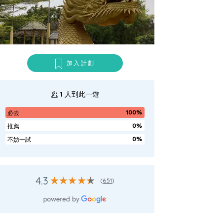
加入計劃
1
人到此一遊
100%
必去
0%
推薦
0%
不妨一試
4.3
(
651
)