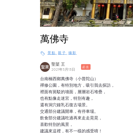
萬佛寺
,
,
景點
親子
攝影
聖棻 王
必去
2021年3月13日
台南楠西鄉萬佛寺（小普陀山）
禪修公園，有特別地方，吸引我去探訪，
裡面有斑駁的墻面，層層岩石堆疊，
也有點像走迷宮，特別有趣，
還有洞穴鐘乳石復古場景。
交通部分建議開車，有停車場。
飲食部分建議吃過再來走走晃晃，
喜歡特別的風景，
建議來這裡，有不一樣的感受唷！