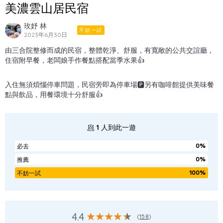
美濃雲山居民宿
玫妤 林
不妨一試
2023年6月30日
由三合院整修而成的民宿，整體乾淨、舒服，有寬敞的公共交誼廳，
住宿附早餐，老闆娘手作餐點搭配當季水果👍
入住無須煩惱停車問題，民宿旁即為停車場🅿️另有咖啡館提供美味餐
點與飲品，用餐環境十分舒服👍
1
人到此一遊
0%
必去
0%
推薦
100%
不妨一試
4.4
(
158
)