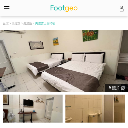
台灣
>
高雄市
>
美濃區
>
美濃雲山居民宿
9
照片