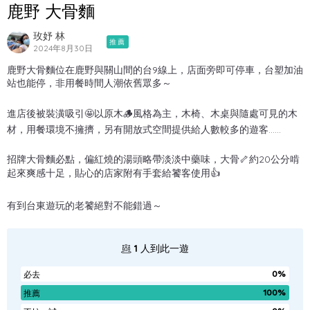
鹿野 大骨麵
玫妤 林
推薦
2024年8月30日
鹿野大骨麵位在鹿野與關山間的台9線上，店面旁即可停車，台塑加油
站也能停，非用餐時間人潮依舊眾多～
進店後被裝潢吸引🤩以原木🪵風格為主，木椅、木桌與隨處可見的木
材，用餐環境不擁擠，另有開放式空間提供給人數較多的遊客……
招牌大骨麵必點，偏紅燒的湯頭略帶淡淡中藥味，大骨🦴約20公分啃
起來爽感十足，貼心的店家附有手套給饕客使用👍
有到台東遊玩的老饕絕對不能錯過～
1
人到此一遊
0%
必去
100%
推薦