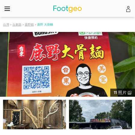
台灣
>
台東縣
>
鹿野鄉
>
鹿野 大骨麵
11
照片