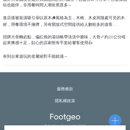
站也能停，非用餐時間人潮依舊眾多～
進店後被裝潢吸引🤩以原木🪵風格為主，木椅、木桌與隨處可見的木
材，用餐環境不擁擠，另有開放式空間提供給人數較多的遊客……
招牌大骨麵必點，偏紅燒的湯頭略帶淡淡中藥味，大骨🦴約20公分啃
起來爽感十足，貼心的店家附有手套給饕客使用👍
有到台東遊玩的老饕絕對不能錯過～
服務條款
隱私權政策
© Footgeo Copyright 2020