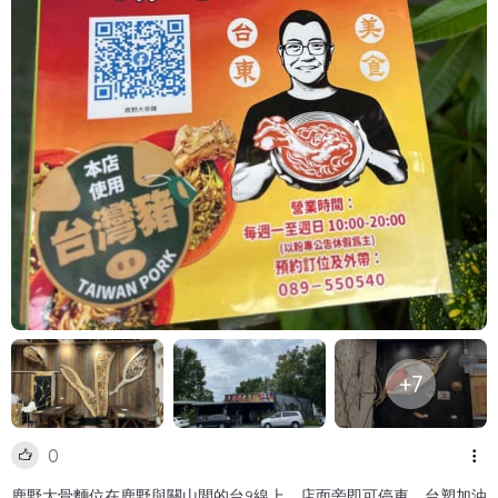
+7
0
鹿野大骨麵位在鹿野與關山間的台9線上，店面旁即可停車，台塑加油