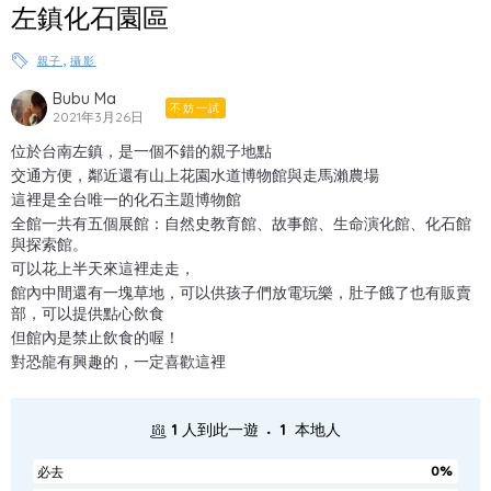
左鎮化石園區
,
親子
攝影
Bubu Ma
不妨一試
2021年3月26日
位於台南左鎮，是一個不錯的親子地點
交通方便，鄰近還有山上花園水道博物館與走馬瀨農場
這裡是全台唯一的化石主題博物館
全館一共有五個展館：自然史教育館、故事館、生命演化館、化石館
與探索館。
可以花上半天來這裡走走，
館內中間還有一塊草地，可以供孩子們放電玩樂，肚子餓了也有販賣
部，可以提供點心飲食
但館內是禁止飲食的喔！
對恐龍有興趣的，一定喜歡這裡
.
1
人到此一遊
1
本地人
0%
必去