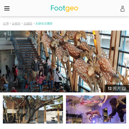
台灣
>
台南市
>
左鎮區
>
左鎮化石園區
12
照片