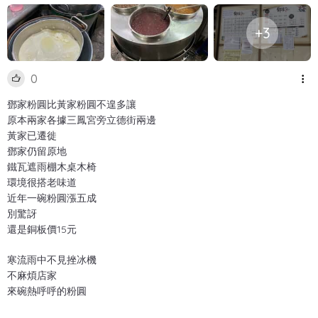
+3
0
鄧家粉圓比黃家粉圓不遑多讓
原本兩家各據三鳳宮旁立德街兩邊
黃家已遷徙
鄧家仍留原地
鐵瓦遮雨棚木桌木椅
環境很搭老味道
近年一碗粉圓漲五成
別驚訝
還是銅板價15元
寒流雨中不見挫冰機
不麻煩店家
來碗熱呼呼的粉圓