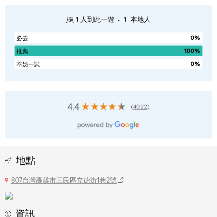
.
1
人到此一遊
1
本地人
0%
必去
100%
推薦
0%
不妨一試
4.4
(
4022
)
地點
807台灣高雄市三民區立德街1巷2號
資訊