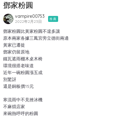
鄧家粉圓
vampire00753
推薦
2022年2月23日
鄧家粉圓比黃家粉圓不遑多讓
原本兩家各據三鳳宮旁立德街兩邊
黃家已遷徙
鄧家仍留原地
鐵瓦遮雨棚木桌木椅
環境很搭老味道
近年一碗粉圓漲五成
別驚訝
還是銅板價15元
寒流雨中不見挫冰機
不麻煩店家
來碗熱呼呼的粉圓