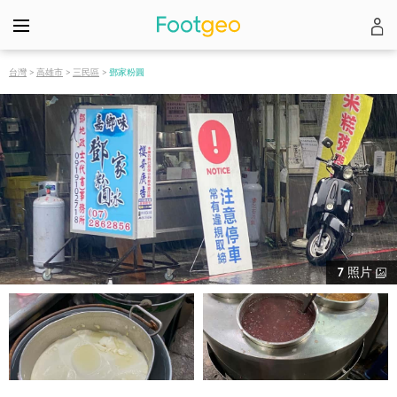
台灣
>
高雄市
>
三民區
>
鄧家粉圓
7
照片